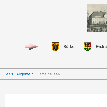
Zum
Inhalt
springen
Bücken
Eystr
Start
Allgemein
Hämelhausen