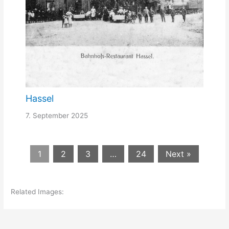
Hassel
7. September 2025
1
2
3
…
24
Next »
Related Images: