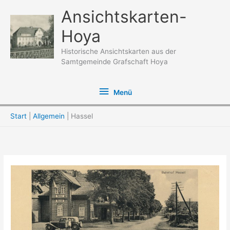
Zum
Ansichtskarten-
Inhalt
Hoya
springen
Historische Ansichtskarten aus der
Samtgemeinde Grafschaft Hoya
Menü
Menü
Start
Allgemein
Hassel