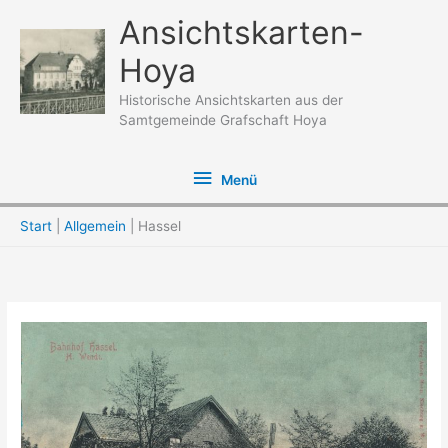
Zum
Ansichtskarten-
Inhalt
Hoya
springen
Historische Ansichtskarten aus der
Samtgemeinde Grafschaft Hoya
Menü
Menü
Start
Allgemein
Hassel