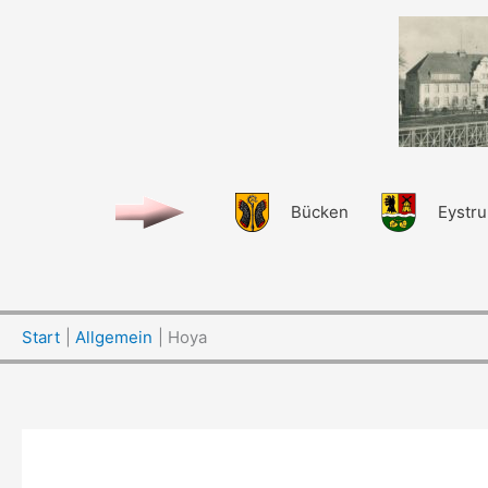
Zum
Inhalt
springen
Bücken
Eystr
Start
Allgemein
Hoya