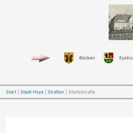
Zum
Inhalt
springen
Bücken
Eystr
Start
Stadt Hoya
Straßen
Stiefelstraße