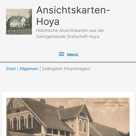
Zum
Ansichtskarten-
Inhalt
Hoya
springen
Historische Ansichtskarten aus der
Samtgemeinde Grafschaft Hoya
Menü
Menü
Start
Allgemein
Sellingsloh (Hoyerhagen)